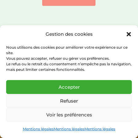
Gestion des cookies
Nous utilisons des cookies pour améliorer votre expérience sur ce
site.
Vous pouvez accepter, refuser ou gérer vos préférences.
Le refus ou le retrait du consentement n’empêche pas la navigation,
Grandir sans gluten
mais peut limiter certaines fonctionnalités.
caroline@grandirsansgluten.com
Accepter
Suivez-nous
et ne manquez plus aucune
Refuser
de nos astuces !
Voir les préférences
Mentions légales
Mentions légales
Mentions légales
Télécharger votre
guide de démarrage
et