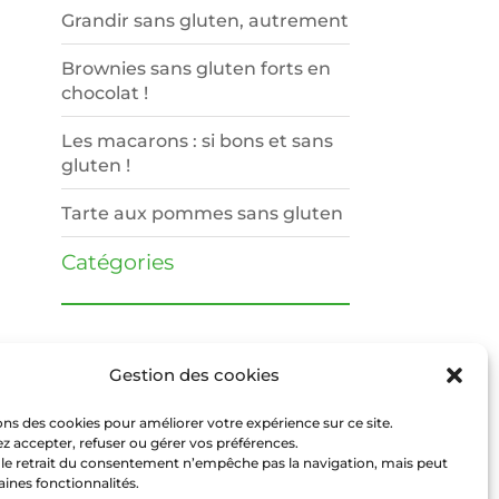
Grandir sans gluten, autrement
Brownies sans gluten forts en
chocolat !
Les macarons : si bons et sans
gluten !
Tarte aux pommes sans gluten
Catégories
Astuces
(6)
Gestion des cookies
Information
(4)
ons des cookies pour améliorer votre expérience sur ce site.
 accepter, refuser ou gérer vos préférences.
Recettes
(9)
 le retrait du consentement n’empêche pas la navigation, mais peut
taines fonctionnalités.
Voyages
(10)